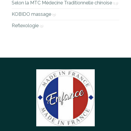
Selon la MTC Médecine Traditionnelle chinoise
(13)
KOBIDO massage
(5)
Reflexologie
(5)