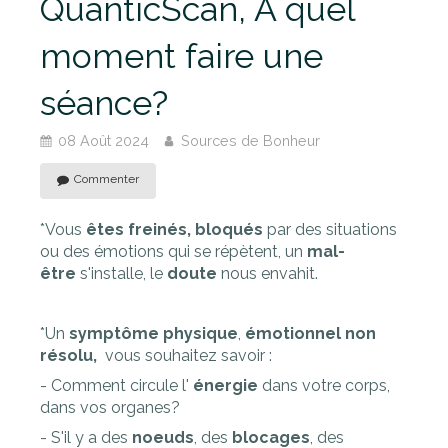
QuanticScan, A quel
moment faire une
séance?
08 Août 2024
Sources de Bonheur
Commenter
*Vous
êtes freinés, bloqués
par des situations
ou des émotions qui se répètent, un
mal-
être
s'installe, le
doute
nous envahit.
*Un
symptôme physique
,
émotionnel non
résolu,
vous souhaitez savoir :
- Comment circule l'
énergie
dans votre corps,
dans vos organes?
- S'il y a des
noeuds
, des
blocages
, des