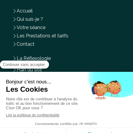
Accueil
Qui suis-je ?
Votre séance
Les Prestations et tarifs
Contact
La Réflexologie
Plan du site
Mentions légales
Du
Lundi
au
Mercredi
,
Vendredi
et
Samedi
de
9h
à
14h
Prendre rendez-vous en ligne