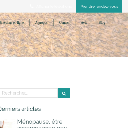
Afficher le téléphone
Prendre rendez-vous
& Achats en ligne
A propos
Contact
Avis
Blog
Rechercher
Derniers articles
Ménopause, être