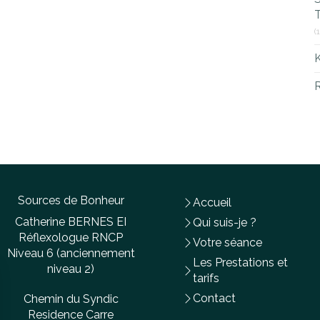
T
(
R
Sources de Bonheur
Accueil
Catherine BERNES EI
Qui suis-je ?
Réflexologue RNCP
Votre séance
Niveau 6 (anciennement
Les Prestations et
niveau 2)
tarifs
Contact
Chemin du Syndic
Residence Carre