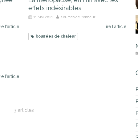
gnée
La ménopause, en finir avec les
effets indésirables
11 Mai 2021
Sources de Bonheur
re l'article
Lire l'article
bouffées de chaleur
re l'article
P
3 articles
B