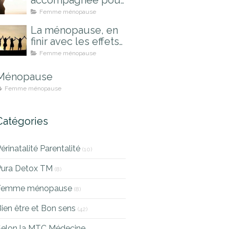
accompagnée pour
mieux la vivre
Femme ménopause
La ménopause, en
finir avec les effets
indésirables
Femme ménopause
Ménopause
Femme ménopause
Catégories
érinatalité Parentalité
(10)
Pura Detox TM
(8)
Femme ménopause
(8)
ien être et Bon sens
(42)
Selon la MTC Médecine