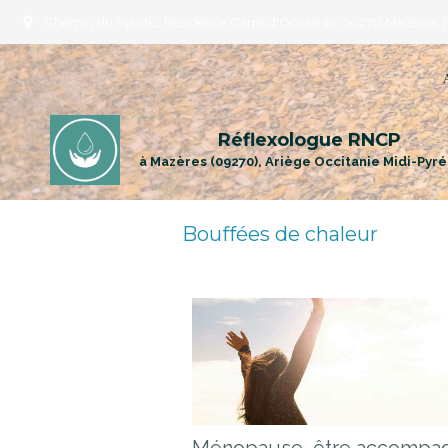
Chemin du Syndic, Residence Carre d'Occitanie, 09270 Mazères, 
Réflexologue RNCP
à Mazères (09270), Ariège Occitanie Midi-Pyr
Bouffées de chaleur