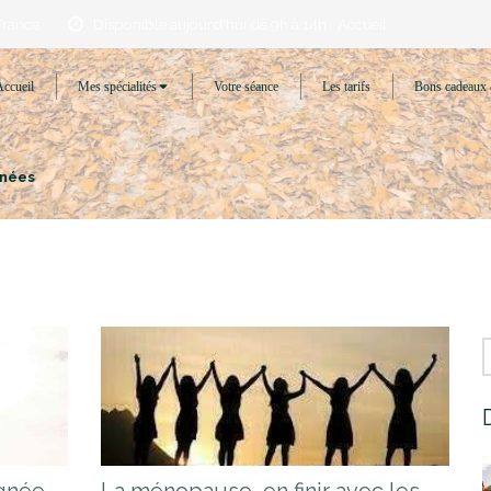
France
Disponible aujourd'hui de 9h à 14h
Accueil
Accueil
Mes spécialités
Votre séance
Les tarifs
Bons cadeaux 
énées