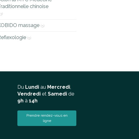
raditionnelle chinoise
13)
KOBIDO massage
(5)
eflexologie
(5)
Du
Lundi
au
Mercredi
,
Vendredi
et
Samedi
de
9h
à
14h
Prendre rendez-vous en
ligne