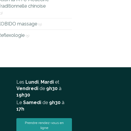
raditionnelle chinoise
13)
KOBIDO massage
(5)
eflexologie
(5)
Les
Lundi
,
Mardi
et
Vendredi
de
9h30
à
19h30
Le
Samedi
de
9h30
à
17h
Prendre rendez-vous en
ligne