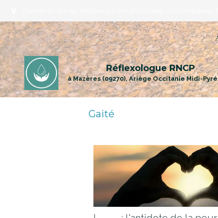
Chemin du Syndic, Residence Carre d'Occitanie, 09270 Mazères, 
Réflexologue RNCP
à Mazères (09270), Ariège Occitanie Midi-Pyr
Gaité