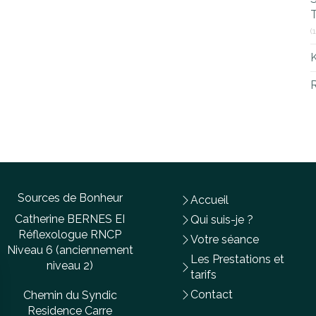
T
(
R
Sources de Bonheur
Accueil
Catherine BERNES EI
Qui suis-je ?
Réflexologue RNCP
Votre séance
Niveau 6 (anciennement
Les Prestations et
niveau 2)
tarifs
Contact
Chemin du Syndic
Residence Carre