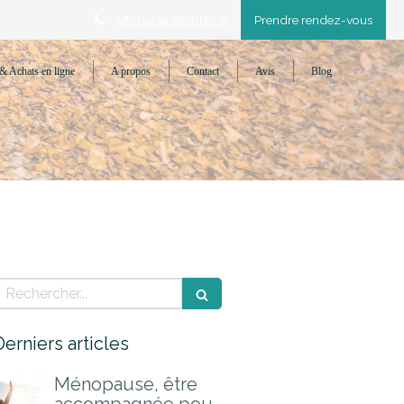
Afficher le téléphone
Prendre rendez-vous
& Achats en ligne
A propos
Contact
Avis
Blog
Rechercher
Derniers articles
Ménopause, être