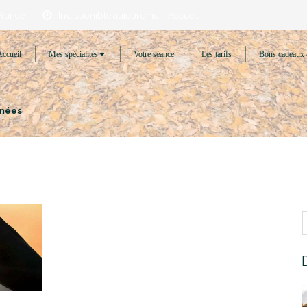
France
Indisponible aujourd'hui
Accueil
Accueil
Mes spécialités
Votre séance
Les tarifs
Bons cadeaux 
énées