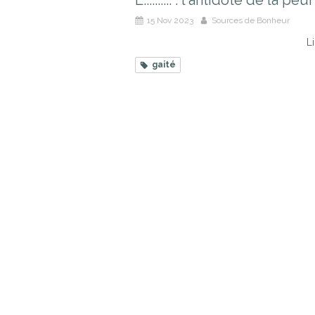
L.......... : l'antidote de la peur
15 Nov 2023
Sources de Bonheur
Li
gaité