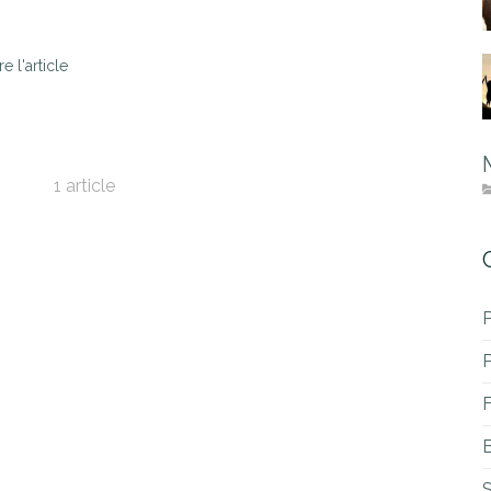
re l'article
1 article
P
B