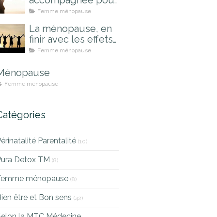
accompagnée pour
mieux la vivre
Femme ménopause
La ménopause, en
finir avec les effets
indésirables
Femme ménopause
Ménopause
Femme ménopause
Catégories
érinatalité Parentalité
(10)
Pura Detox TM
(8)
Femme ménopause
(8)
ien être et Bon sens
(42)
Selon la MTC Médecine