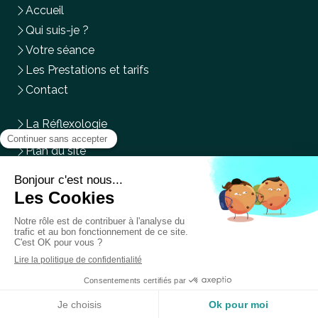
Accueil
Qui suis-je ?
Votre séance
Les Prestations et tarifs
Contact
La Réflexologie
Plan du site
Mentions légales
Du
Lundi
au
Mercredi
,
Vendredi
et
Samedi
de
9h
à
14h
Prendre rendez-vous en ligne
Création et référencement du site par Simplébo