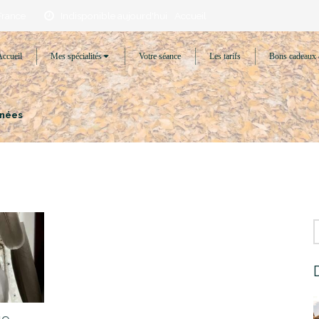
France
Indisponible aujourd'hui
Accueil
Accueil
Mes spécialités
Votre séance
Les tarifs
Bons cadeaux 
énées