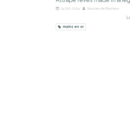
Attrape reves made in arie
24 Oct 2024
Sources de Bonheur
Li
mains en or