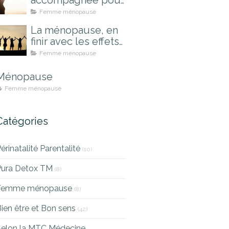
accompagnée pour
mieux la vivre
Femme ménopause
La ménopause, en
finir avec les effets
indésirables
Femme ménopause
Ménopause
Femme ménopause
Catégories
érinatalité Parentalité
(10)
Pura Detox TM
(8)
Femme ménopause
(8)
ien être et Bon sens
(42)
Selon la MTC Médecine