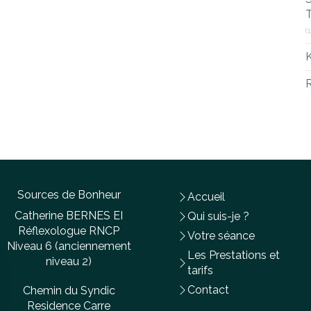
T
(
R
Sources de Bonheur
Accueil
Catherine BERNES EI
Qui suis-je ?
Réflexologue RNCP
Votre séance
Niveau 6 (anciennement
Les Prestations et
niveau 2)
tarifs
Contact
Chemin du Syndic
Residence Carre