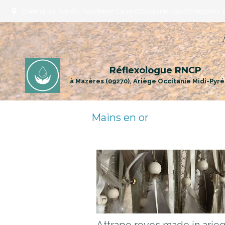
Chemin du Syndic, Residence Carre d'Occitanie, 09270 Mazères, 
Réflexologue RNCP
à Mazères (09270), Ariège Occitanie Midi-Pyr
Mains en or