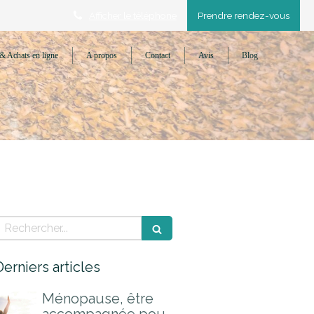
Afficher le téléphone
Prendre rendez-vous
& Achats en ligne
A propos
Contact
Avis
Blog
Rechercher
Derniers articles
Ménopause, être