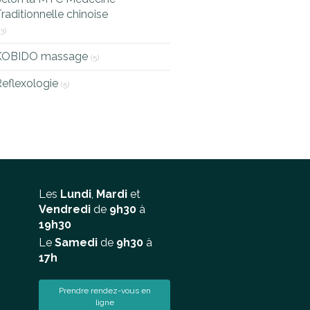
raditionnelle chinoise
13)
KOBIDO massage
(5)
eflexologie
(5)
Les
Lundi
,
Mardi
et
Vendredi
de
9h30
à
19h30
Le
Samedi
de
9h30
à
17h
Prendre rendez-vous en
ligne