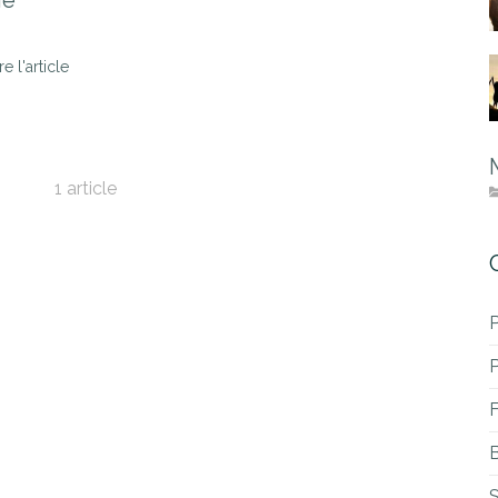
ge
re l'article
1 article
P
B