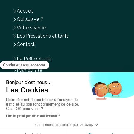
Accueil
Qui suis-je ?
Votre séance
Les Prestations et tarifs
Contact
La Réflexologie
Plan du site
Mentions légales
Du
Lundi
au
Mercredi
,
Vendredi
et
Samedi
de
9h
à
14h
Prendre rendez-vous en ligne