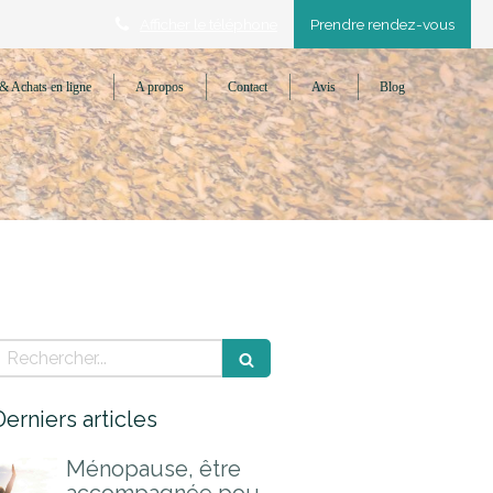
Afficher le téléphone
Prendre rendez-vous
& Achats en ligne
A propos
Contact
Avis
Blog
Rechercher
Derniers articles
Ménopause, être