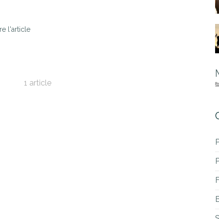
re l'article
1 article
P
B