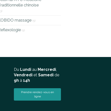
raditionnelle chinoise
13)
KOBIDO massage
(5)
eflexologie
(5)
Du
Lundi
au
Mercredi
,
Vendredi
et
Samedi
de
9h
à
14h
Prendre rendez-vous en
ligne