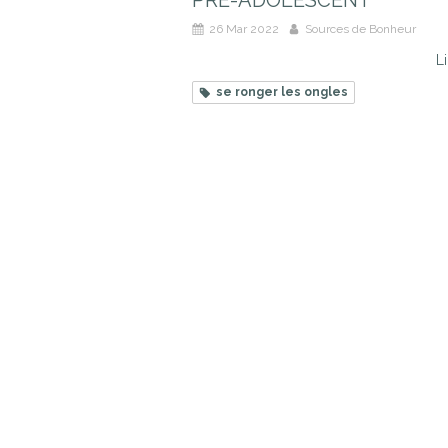
PRE-ADOLESCENT
26 Mar 2022
Sources de Bonheur
Li
se ronger les ongles