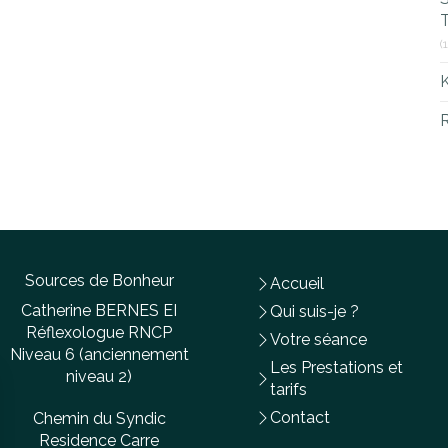
T
(
R
Sources de Bonheur
Accueil
Catherine BERNES EI
Qui suis-je ?
Réflexologue RNCP
Votre séance
Niveau 6 (anciennement
Les Prestations et
niveau 2)
tarifs
Contact
Chemin du Syndic
Residence Carre