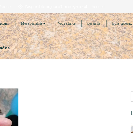
France
Disponible aujourd'hui de 9h à 14h
Accueil
Accueil
Mes spécialités
Votre séance
Les tarifs
Bons cadeaux 
énées