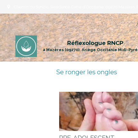
Chemin du Syndic, Residence Carre d'Occitanie, 09270 Mazères, 
Réflexologue RNCP
à Mazères (09270), Ariège Occitanie Midi-Pyr
Se ronger les ongles