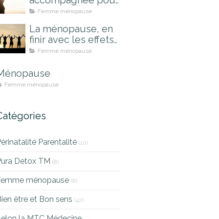
accompagnée pour
mieux la vivre
Femme ménopause
La ménopause, en
finir avec les effets
indésirables
Femme ménopause
Ménopause
Femme ménopause
Catégories
érinatalité Parentalité
(10)
Pura Detox TM
(8)
Femme ménopause
(8)
ien être et Bon sens
(42)
Selon la MTC Médecine