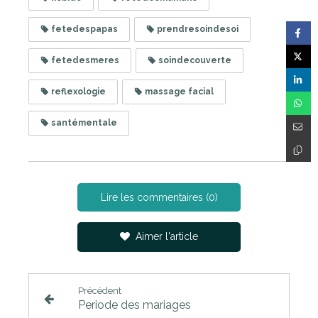
fetedespapas
prendresoindesoi
fetedesmeres
soindecouverte
reflexologie
massage facial
santémentale
Lire les commentaires (0)
Aimer l'article
Précédent
Periode des mariages