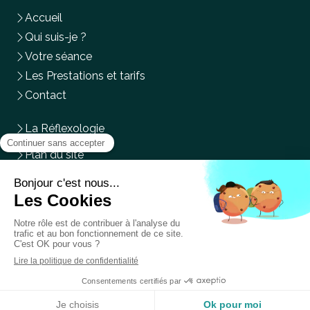
Accueil
Qui suis-je ?
Votre séance
Les Prestations et tarifs
Contact
La Réflexologie
Plan du site
Mentions légales
Du
Lundi
au
Mercredi
,
Vendredi
et
Samedi
de
9h
à
14h
Prendre rendez-vous en ligne
Création et référencement du site par Simplébo