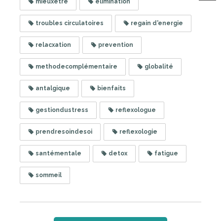
mieuxetre
elimination
troubles circulatoires
regain d'energie
relacxation
prevention
methodecomplémentaire
globalité
antalgique
bienfaits
gestiondustress
reflexologue
prendresoindesoi
reflexologie
santémentale
detox
fatigue
sommeil