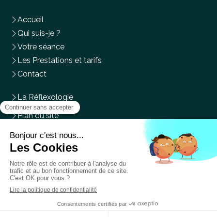
Accueil
Qui suis-je ?
Votre séance
Les Prestations et tarifs
Contact
La Réflexologie
Plan du site
Mentions légales
Du
Lundi
au
Mercredi
,
Vendredi
et
Samedi
de
9h
à
14h
Prendre rendez-vous en ligne