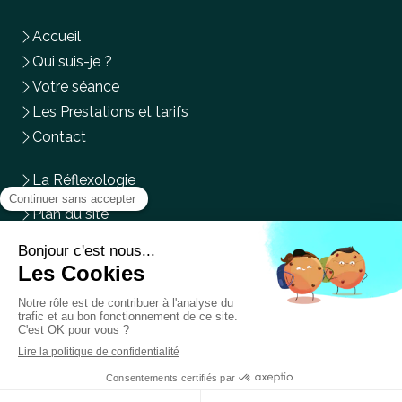
Accueil
Qui suis-je ?
Votre séance
Les Prestations et tarifs
Contact
La Réflexologie
Plan du site
Mentions légales
Du
Lundi
au
Mercredi
,
Vendredi
et
Samedi
de
9h
à
14h
Prendre rendez-vous en ligne