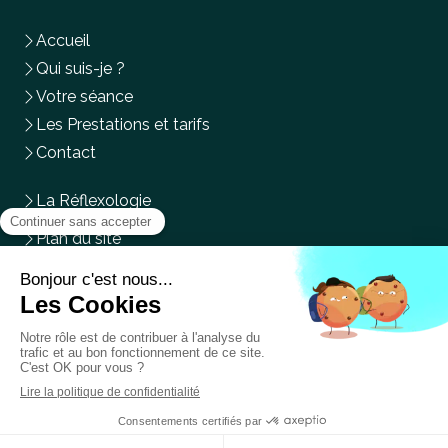
Accueil
Qui suis-je ?
Votre séance
Les Prestations et tarifs
Contact
La Réflexologie
Plan du site
Mentions légales
Du
Lundi
au
Mercredi
,
Vendredi
et
Samedi
de
9h
à
14h
Prendre rendez-vous en ligne