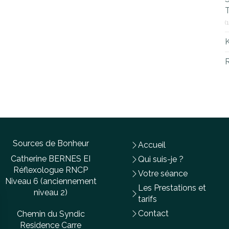
T
(
R
Sources de Bonheur
Accueil
Catherine BERNES EI
Qui suis-je ?
Réflexologue RNCP
Votre séance
Niveau 6 (anciennement
Les Prestations et
niveau 2)
tarifs
Contact
Chemin du Syndic
Residence Carre