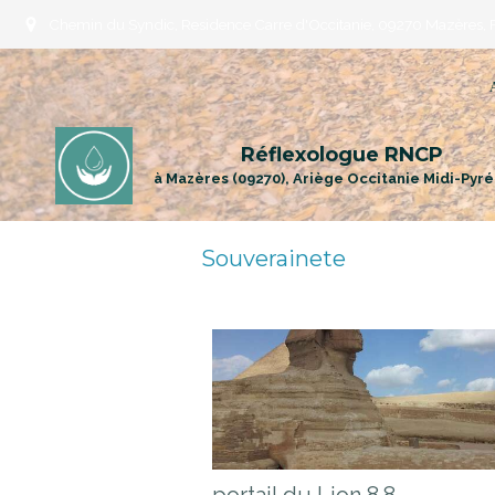
Chemin du Syndic, Residence Carre d'Occitanie, 09270 Mazères, 
Réflexologue RNCP
à Mazères (09270), Ariège Occitanie Midi-Pyr
Souverainete