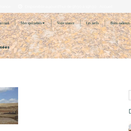
France
Disponible aujourd'hui de 9h30 à 19h30
Accueil
Accueil
Mes spécialités
Votre séance
Les tarifs
Bons cadeaux 
énées