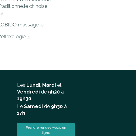
raditionnelle chinoise
13)
KOBIDO massage
(5)
eflexologie
(5)
Les
Lundi
,
Mardi
et
Vendredi
de
9h30
à
19h30
Le
Samedi
de
9h30
à
17h
Prendre rendez-vous en
ligne