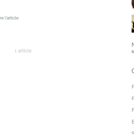
re l'article
1 article
P
B