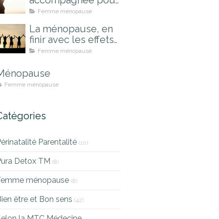
accompagnée pour
mieux la vivre
Femme ménopause
La ménopause, en
finir avec les effets
indésirables
Femme ménopause
Ménopause
Femme ménopause
Catégories
érinatalité Parentalité
(10)
Pura Detox TM
(8)
Femme ménopause
(8)
ien être et Bon sens
(42)
Selon la MTC Médecine