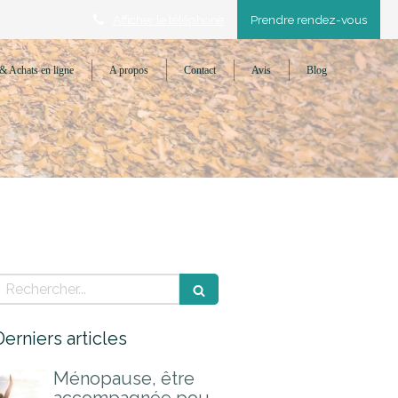
Afficher le téléphone
Prendre rendez-vous
& Achats en ligne
A propos
Contact
Avis
Blog
Rechercher
Derniers articles
Ménopause, être