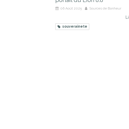
portail du Lion 8.8
06 Août 2025
Sources de Bonheur
Li
souverainete