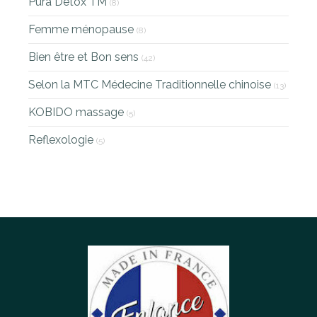
Pura Detox TM
(8)
Femme ménopause
(8)
Bien être et Bon sens
(42)
Selon la MTC Médecine Traditionnelle chinoise
(13)
KOBIDO massage
(5)
Reflexologie
(5)