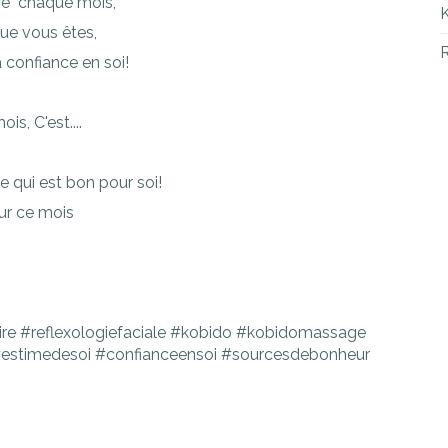
tre" chaque mois,
que vous êtes,
R
a confiance en soi!
s, C'est....
 qui est bon pour soi!
ur ce mois
aire #reflexologiefaciale #kobido #kobidomassage
#estimedesoi #confianceensoi #sourcesdebonheur