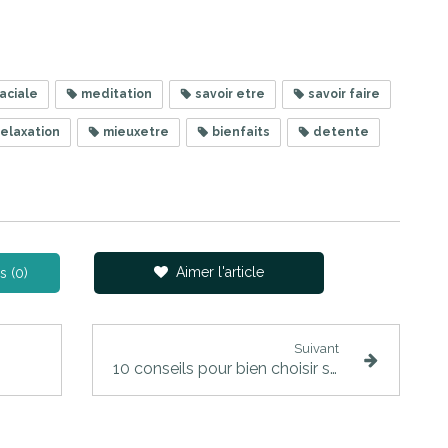
aciale
meditation
savoir etre
savoir faire
elaxation
mieuxetre
bienfaits
detente
Aimer l'article
s (0)
Suivant
10 conseils pour bien choisir son reflexologue