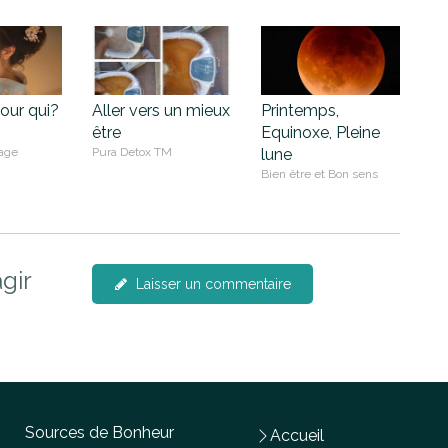
ur qui?
Aller vers un mieux
Printemps,
être
Equinoxe, Pleine
age
Pura Detox TM
lune
Bien être et Bon sens
gir
Laisser un commentaire
Sources de Bonheur
Accueil