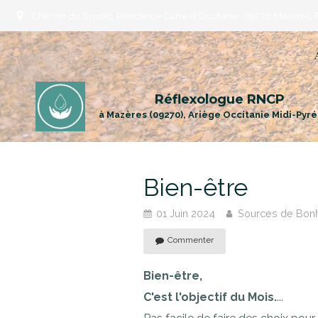
Chemin du Syndic, Residence Carre d'Occitanie, 09270 Mazères, 
Réflexologue RNCP
à Mazères (09270), Ariège Occitanie Midi-Pyr
Bien-être
01 Juin 2024
Sources de Bon
Commenter
Bien-être,
C'est l'objectif du Mois.
...