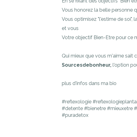
En se fixant des objectifs "Bien ê
Vous honorez la belle personne 
Vous optimisez "l'estime de soi", l
et vous
Votre objectif Bien-Etre pour ce moi
Qui mieux que vous m'aime sait ce
Sourcesdebonheur,
l'option po
plus d'infos dans ma bio
#reflexologie #reflexologieplant
#detente #bienetre #mieuxetre 
#puradetox