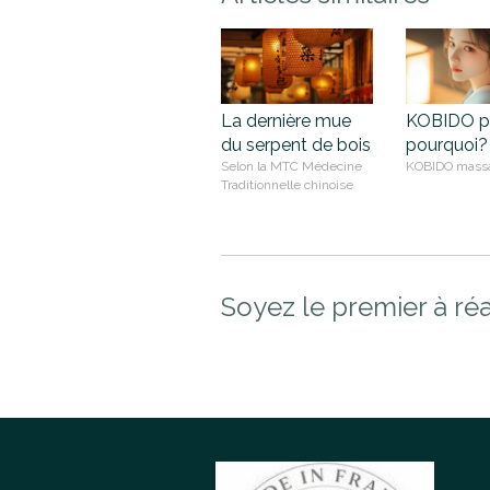
La dernière mue
KOBIDO po
du serpent de bois
pourquoi?
Selon la MTC Médecine
KOBIDO mass
Traditionnelle chinoise
Soyez le premier à réa