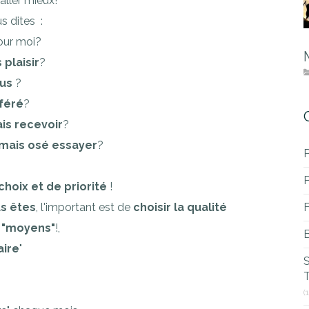
aller mieux!
s dites :
our moi?
 plaisir
?
lus
?
éféré
?
ais recevoir
?
jamais osé essayer
?
P
choix et de priorité
!
us êtes
, l'important est de
choisir la qualité
3 "moyens"
!,
B
aire
"
T
(