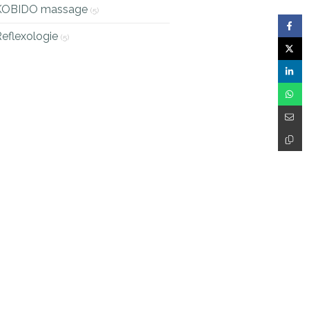
KOBIDO massage
(5)
eflexologie
(5)