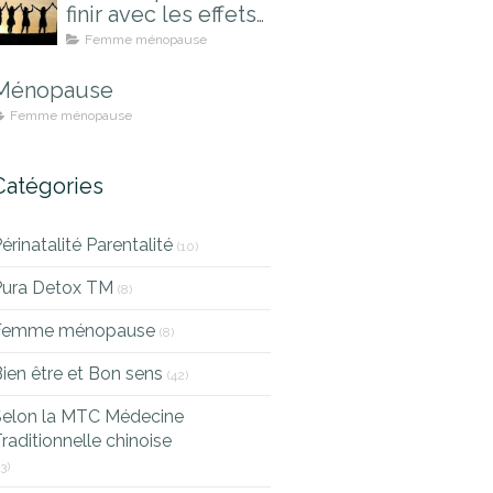
finir avec les effets
indésirables
Femme ménopause
Ménopause
Femme ménopause
Catégories
érinatalité Parentalité
(10)
Pura Detox TM
(8)
Femme ménopause
(8)
ien être et Bon sens
(42)
Selon la MTC Médecine
raditionnelle chinoise
13)