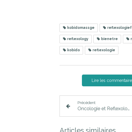
kobidomassge
reflexologief
reflexology
bienetre
r
kobido
reflexologie
Lire les commentaire
Précédent
Oncologie et Reflexologie
Articles similaires