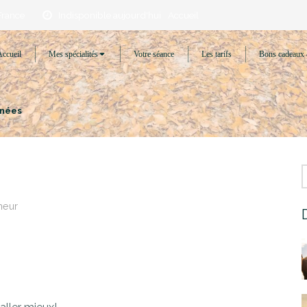
France
Indisponible aujourd'hui
Accueil
Accueil
Mes spécialités
Votre séance
Les tarifs
Bons cadeaux 
énées
heur