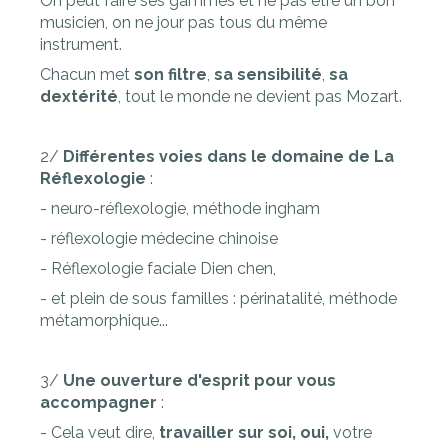
On peut faire ses gammes et ne pas être un bon
musicien, on ne jour pas tous du même
instrument.
Chacun met
son filtre
,
sa sensibilité
,
sa
dextérité
, tout le monde ne devient pas Mozart.
2/
Différentes voies dans le domaine de La
Réflexologie
:
- neuro-réflexologie, méthode ingham
- réflexologie médecine chinoise
- Réflexologie faciale Dien chen,
- et plein de sous familles : périnatalité, méthode
métamorphique...
3/
Une ouverture d'esprit pour vous
accompagner
:
- Cela veut dire,
travailler sur soi, oui,
votre