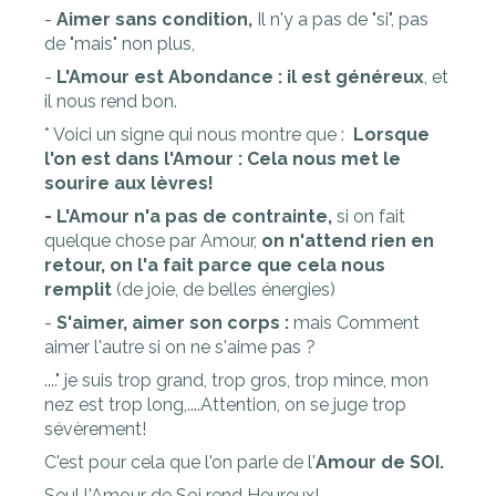
-
Aimer sans condition,
Il n'y a pas de "si", pas
de "mais" non plus,
-
L'Amour est Abondance : il est généreux
, et
il nous rend bon.
* Voici un signe qui nous montre que :
Lorsque
l'on est dans l'Amour : Cela nous met le
sourire aux lèvres!
- L'Amour n'a pas de contrainte,
si on fait
quelque chose par Amour,
on n'attend rien en
retour, on l'a fait parce que cela nous
remplit
(de joie, de belles énergies)
-
S'aimer, aimer son corps :
mais Comment
aimer l'autre si on ne s'aime pas ?
...." je suis trop grand, trop gros, trop mince, mon
nez est trop long,....Attention, on se juge trop
sévèrement!
C'est pour cela que l'on parle de l'
Amour de SOI.
Seul l'Amour de Soi rend Heureux!