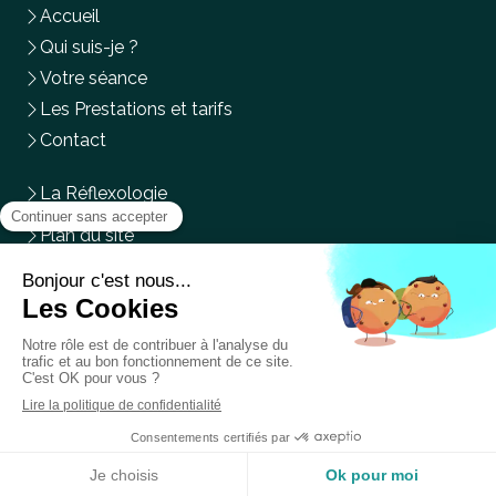
Accueil
Qui suis-je ?
Votre séance
Les Prestations et tarifs
Contact
La Réflexologie
Plan du site
Mentions légales
Du
Lundi
au
Mercredi
,
Vendredi
et
Samedi
de
9h
à
14h
Prendre rendez-vous en ligne
Création et référencement du site par Simplébo