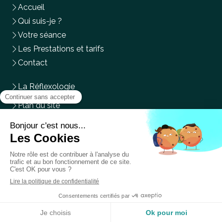
Accueil
Qui suis-je ?
Votre séance
Les Prestations et tarifs
Contact
La Réflexologie
Plan du site
Mentions légales
Du
Lundi
au
Mercredi
,
Vendredi
et
Samedi
de
9h
à
14h
Prendre rendez-vous en ligne
Création et référencement du site par Simplébo