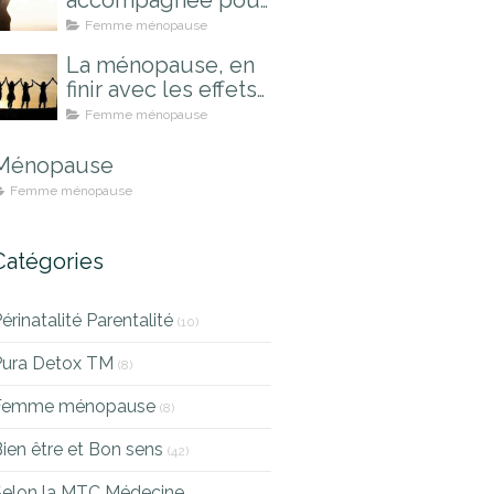
accompagnée pour
mieux la vivre
Femme ménopause
La ménopause, en
finir avec les effets
indésirables
Femme ménopause
Ménopause
Femme ménopause
Catégories
érinatalité Parentalité
(10)
Pura Detox TM
(8)
Femme ménopause
(8)
ien être et Bon sens
(42)
Selon la MTC Médecine