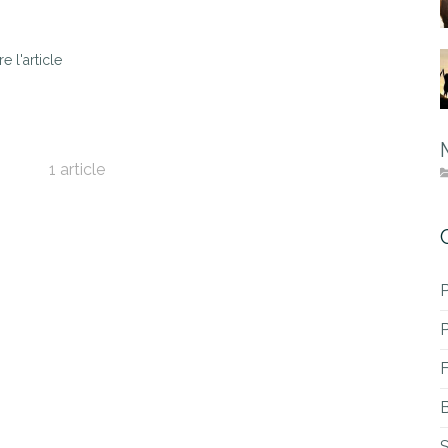
re l'article
1 article
P
B