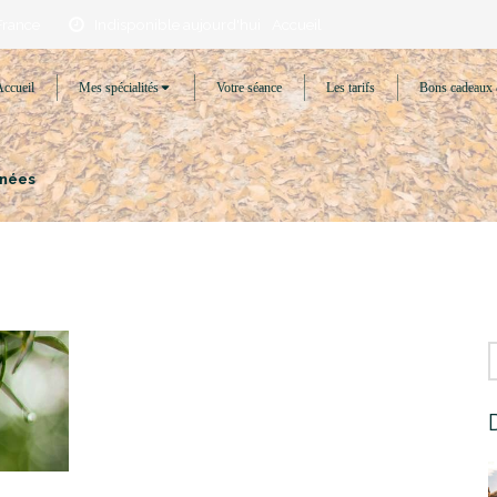
France
Indisponible aujourd'hui
Accueil
Accueil
Mes spécialités
Votre séance
Les tarifs
Bons cadeaux 
énées