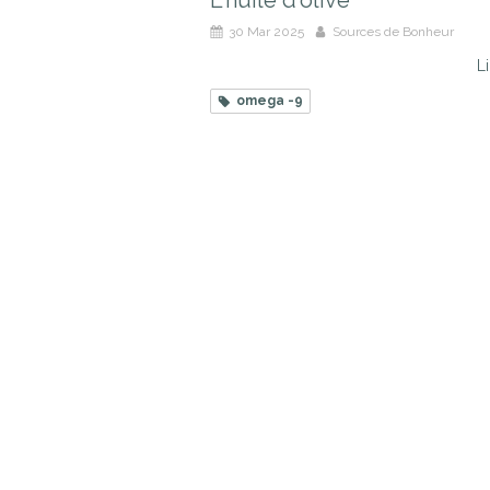
L'huile d'olive
30 Mar 2025
Sources de Bonheur
Li
omega -9