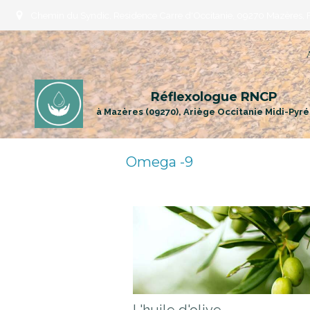
Chemin du Syndic, Residence Carre d'Occitanie, 09270 Mazères, 
Réflexologue RNCP
à Mazères (09270), Ariège Occitanie Midi-Pyr
Omega -9