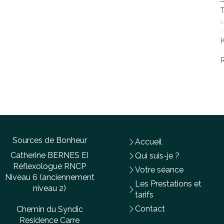
T
(
R
Sources de Bonheur
Accueil
Catherine BERNES EI
Qui suis-je ?
Réflexologue RNCP
Votre séance
Niveau 6 (anciennement
Les Prestations et
niveau 2)
tarifs
Contact
Chemin du Syndic
Residence Carre