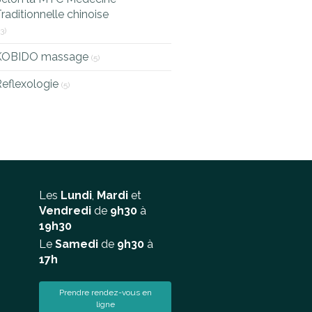
raditionnelle chinoise
13)
KOBIDO massage
(5)
eflexologie
(5)
Les
Lundi
,
Mardi
et
Vendredi
de
9h30
à
19h30
Le
Samedi
de
9h30
à
17h
Prendre rendez-vous en
ligne