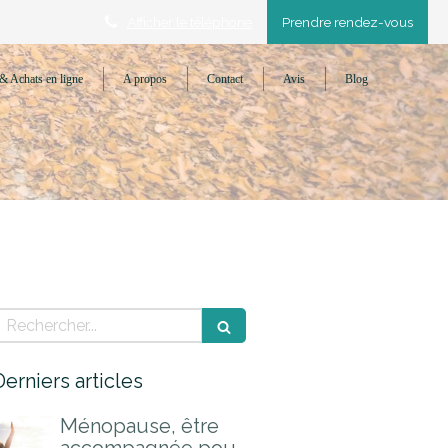
Afficher le téléphone
Prendre rendez-vous
& Achats en ligne
A propos
Contact
Avis
Blog
Rechercher
Derniers articles
Ménopause, être