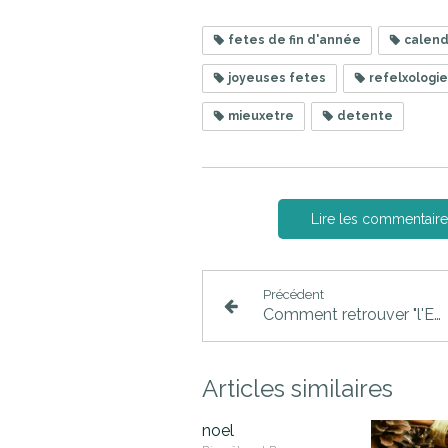
fetes de fin d'année
calendr
joyeuses fetes
refelxologi
mieuxetre
detente
Lire les commentaire
Précédent
Comment retrouver "l'Envie"?
Articles similaires
noel