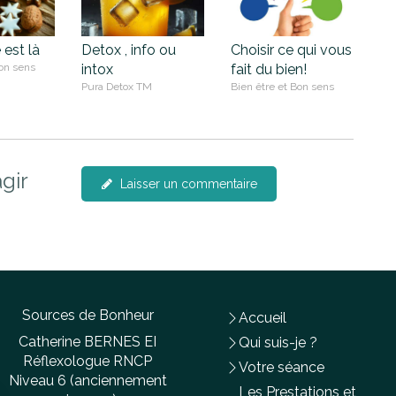
est là
Detox , info ou
Choisir ce qui vous
Bon sens
intox
fait du bien!
Pura Detox TM
Bien être et Bon sens
gir
Laisser un commentaire
Sources de Bonheur
Accueil
Catherine BERNES EI
Qui suis-je ?
Réflexologue RNCP
Votre séance
Niveau 6 (anciennement
Les Prestations et