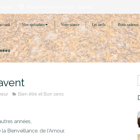
France
Indisponible aujourd'hui
Accueil
Accueil
Mes spécialités
Votre séance
Les tarifs
Bons cadeaux 
énées
'avent
heur
Bien être et Bon sens
autres années,
 la Bienveillance, de l'Amour,