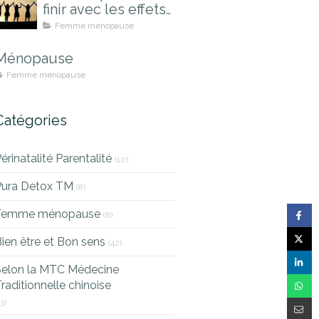
finir avec les effets
indésirables
Femme ménopause
Ménopause
Femme ménopause
Catégories
érinatalité Parentalité
(10)
Pura Detox TM
(8)
Femme ménopause
(8)
ien être et Bon sens
(42)
Selon la MTC Médecine
raditionnelle chinoise
13)