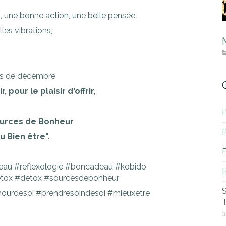
, une bonne action, une belle pensée
lles vibrations,
is de décembre
 pour le plaisir d'offrir,
P
ources de Bonheur
du Bien être".
eau #reflexologie #boncadeau #kobido
B
etox #detox #sourcesdebonheur
mourdesoi #prendresoindesoi #mieuxetre
T
(