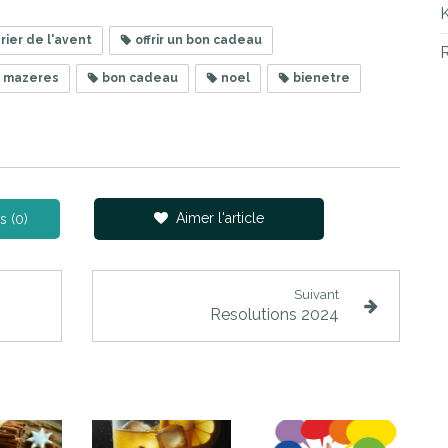
ier de l'avent
offrir un bon cadeau
R
e mazeres
bon cadeau
noel
bienetre
Aimer l'article
s (0)
Suivant
Resolutions 2024