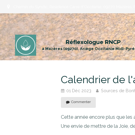
Chemin du Syndic, Residence Carre d'Occitanie, 09270 Mazères, 
Réflexologue RNCP
à Mazères (09270), Ariège Occitanie Midi-Pyr
Calendrier de l
01 Déc 2023
Sources de Bon
Commenter
Cette année encore plus que les 
Une envie de mettre de la Joie, de