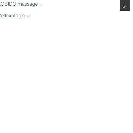
KOBIDO massage
(5)
eflexologie
(5)