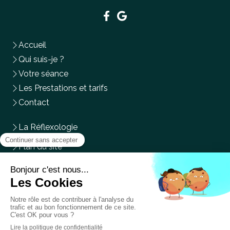
Accueil
Qui suis-je ?
Votre séance
Les Prestations et tarifs
Contact
La Réflexologie
Plan du site
Mentions légales
Les
Lundi
,
Mardi
et
Vendredi
de
9h30
à
19h30
Le
Samedi
de
9h30
à
17h
Prendre rendez-vous en ligne