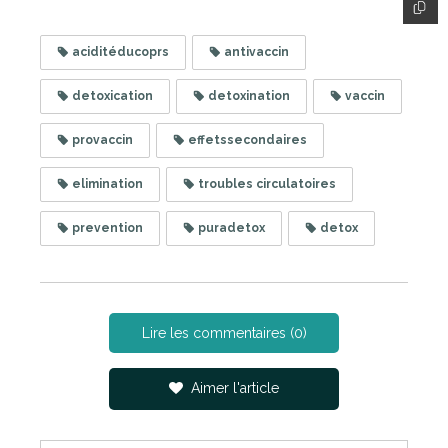
aciditéducoprs
antivaccin
detoxication
detoxination
vaccin
provaccin
effetssecondaires
elimination
troubles circulatoires
prevention
puradetox
detox
Lire les commentaires (0)
Aimer l'article